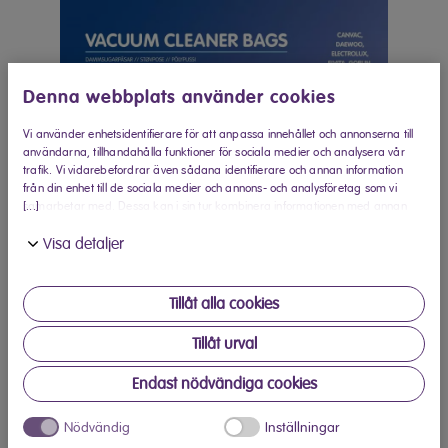
Denna webbplats använder cookies
Vi använder enhetsidentifierare för att anpassa innehållet och annonserna till
användarna, tillhandahålla funktioner för sociala medier och analysera vår
trafik. Vi vidarebefordrar även sådana identifierare och annan information
från din enhet till de sociala medier och annons- och analysföretag som vi
[...]
samarbetar med. Dessa kan i sin tur kombinera informationen med annan
information som du har tillhandahållit eller som de har samlat in när du har
Visa detaljer
använt deras tjänster.
Tillåt alla cookies
Tillåt urval
Endast nödvändiga cookies
Köp hos Elon
Nödvändig
Inställningar