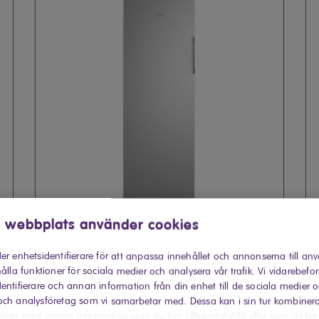
 webbplats använder cookies
Elvita frysskåp CFS5172X
E
er enhetsidentifierare för att anpassa innehållet och annonserna till an
ålla funktioner för sociala medier och analysera vår trafik. Vi vidarebefo
entifierare och annan information från din enhet till de sociala medier 
ch analysföretag som vi samarbetar med. Dessa kan i sin tur kombiner
onen med annan information som du har tillhandahållit eller som de ha