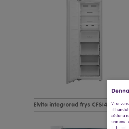
Denna
Elvita integrerad frys CFSI4177
Vi använd
tillhandah
sådana id
annons- o
[...]
informati