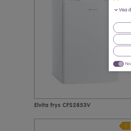
in när du
Visa d
Nö
Elvita frys CFS2853V