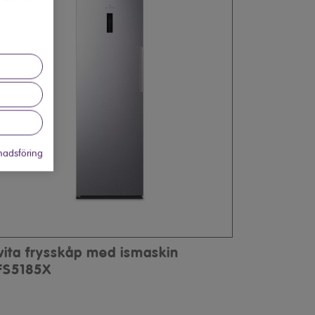
adsföring
lvita frysskåp med ismaskin
FS5185X