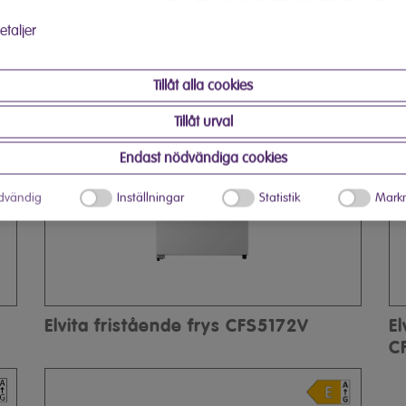
 har använt deras tjänster.
etaljer
Tillåt alla cookies
Tillåt urval
Endast nödvändiga cookies
dvändig
Inställningar
Statistik
Markn
Elvita fristående frys CFS5172V
E
C