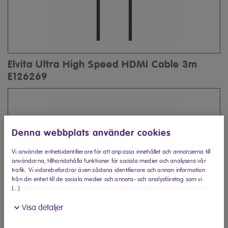
Elvita Ultra High Speed HDMI Cable 3m
E126269
Denna webbplats använder cookies
Vi använder enhetsidentifierare för att anpassa innehållet och annonserna till
användarna, tillhandahålla funktioner för sociala medier och analysera vår
trafik. Vi vidarebefordrar även sådana identifierare och annan information
från din enhet till de sociala medier och annons- och analysföretag som vi
[...]
samarbetar med. Dessa kan i sin tur kombinera informationen med annan
information som du har tillhandahållit eller som de har samlat in när du har
Visa detaljer
använt deras tjänster.