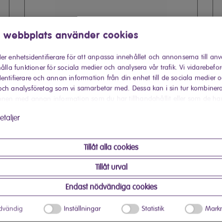
 webbplats använder cookies
er enhetsidentifierare för att anpassa innehållet och annonserna till an
ålla funktioner för sociala medier och analysera vår trafik. Vi vidarebefo
entifierare och annan information från din enhet till de sociala medier 
ch analysföretag som vi samarbetar med. Dessa kan i sin tur kombiner
onen med annan information som du har tillhandahållit eller som de ha
 har använt deras tjänster.
etaljer
Tillåt alla cookies
Tillåt urval
Inbyggnadshäll CKH2663S Elvita
E
Endast nödvändiga cookies
k
dvändig
Inställningar
Statistik
Markn