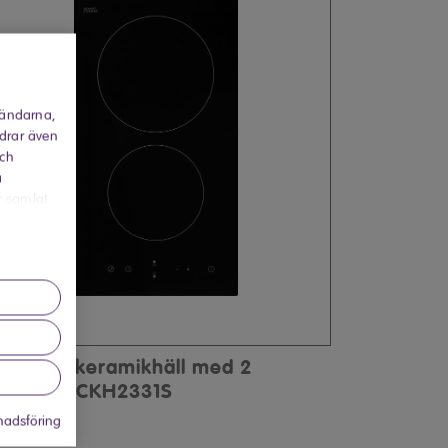
vändarna,
rdrar även
och
a
r samlat
lvita glaskeramikhäll med 2
okzoner CKH2331S
adsföring