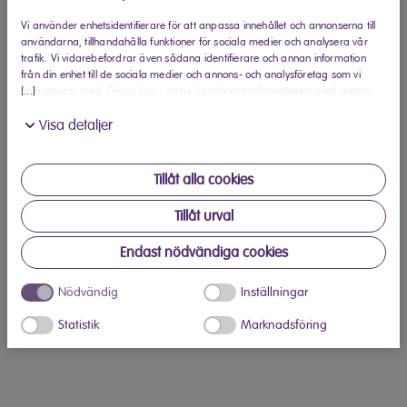
Vi använder enhetsidentifierare för att anpassa innehållet och annonserna till
användarna, tillhandahålla funktioner för sociala medier och analysera vår
trafik. Vi vidarebefordrar även sådana identifierare och annan information
från din enhet till de sociala medier och annons- och analysföretag som vi
[...]
samarbetar med. Dessa kan i sin tur kombinera informationen med annan
information som du har tillhandahållit eller som de har samlat in när du har
Over-ear Hörlurar
Visa detaljer
använt deras tjänster.
Tillåt alla cookies
Tillåt urval
Endast nödvändiga cookies
Nödvändig
Inställningar
Statistik
Marknadsföring