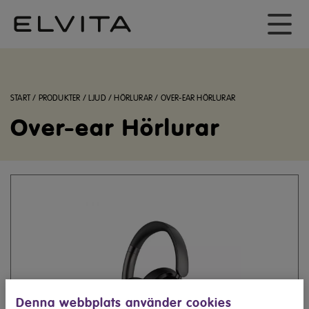
START
/
PRODUKTER
/
LJUD
/
HÖRLURAR
/
OVER-EAR HÖRLURAR
Over-ear Hörlurar
Denna webbplats använder cookies