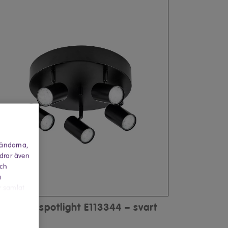
vändarna,
rdrar även
och
a
r samlat
VITA takspotlight E113344 – svart