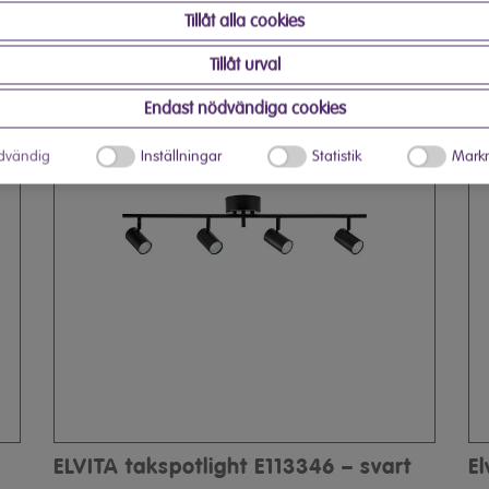
Tillåt alla cookies
Tillåt urval
Endast nödvändiga cookies
dvändig
Inställningar
Statistik
Markn
ELVITA takspotlight E113346 – svart
El