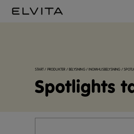
START
/
PRODUKTER
/
BELYSNING
/
INOMHUSBELYSNING
/
SPOTL
Spotlights t