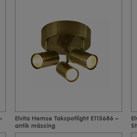
–
Elvita Hemse Takspotlight E115686 –
E
antik mässing
St