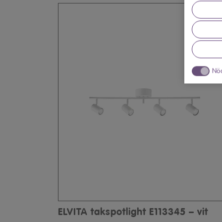
Nö
ELVITA takspotlight E113345 – vit