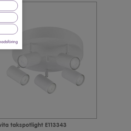
adsföring
vita takspotlight E113343