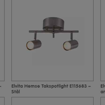
–
Elvita Hemse Takspotlight E115683 –
E
Stål
a