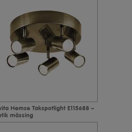
lvita Hemse Takspotlight E115688 –
ntik mässing