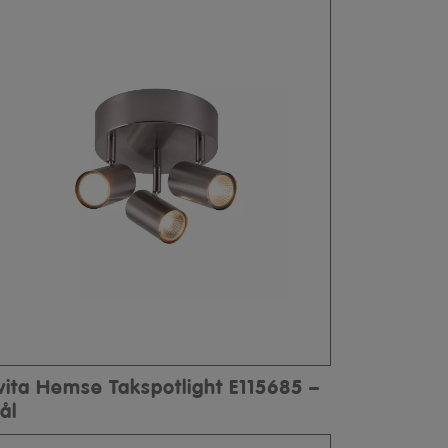
lvita Hemse Takspotlight E115685 –
ål