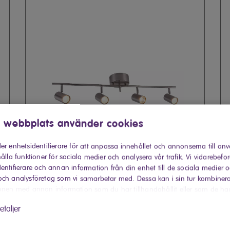
 webbplats använder cookies
er enhetsidentifierare för att anpassa innehållet och annonserna till an
ålla funktioner för sociala medier och analysera vår trafik. Vi vidarebefo
entifierare och annan information från din enhet till de sociala medier 
ch analysföretag som vi samarbetar med. Dessa kan i sin tur kombiner
onen med annan information som du har tillhandahållit eller som de ha
 har använt deras tjänster.
–
Elvita Hemse Takspotlight E115689 –
EL
etaljer
Stål