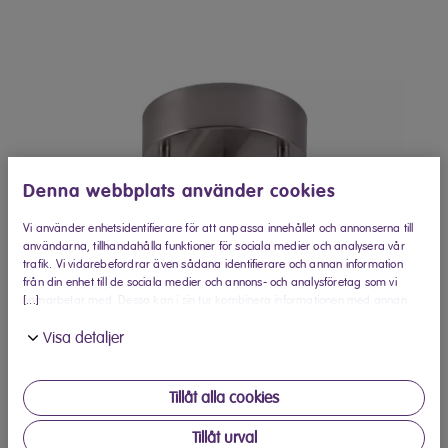
Denna webbplats använder cookies
Vi använder enhetsidentifierare för att anpassa innehållet och annonserna till
användarna, tillhandahålla funktioner för sociala medier och analysera vår
trafik. Vi vidarebefordrar även sådana identifierare och annan information
från din enhet till de sociala medier och annons- och analysföretag som vi
[...]
samarbetar med. Dessa kan i sin tur kombinera informationen med annan
information som du har tillhandahållit eller som de har samlat in när du har
Visa detaljer
använt deras tjänster.
Tillåt alla cookies
Köp hos Elon
Tillåt urval