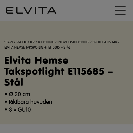
START
/
PRODUKTER
/
BELYSNING
/
INOMHUSBELYSNING
/
SPOTLIGHTS TAK
/
ELVITA HEMSE TAKSPOTLIGHT E115685 – STÅL
Elvita Hemse
Takspotlight E115685 –
Stål
• Ø 20 cm
• Riktbara huvuden
• 3 x GU10