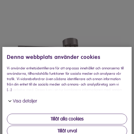
Denna webbplats använder cookies
Vi använder enhetsidentifierare för att anpassa innehållet och annonserna till
användarna, tillhandahålla funktioner för sociala medier och analysera vår
trafik. Vi vidarebefordrar även sådana identifierare och annan information
från din enhet till de sociala medier och annons- och analysföretag som vi
[...]
samarbetar med. Dessa kan i sin tur kombinera informationen med annan
information som du har tillhandahållit eller som de har samlat in när du har
Visa detaljer
använt deras tjänster.
Tillåt alla cookies
Köp hos Elon
Tillåt urval