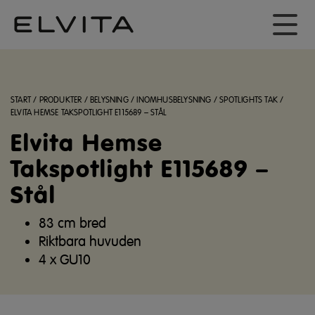
START
/
PRODUKTER
/
BELYSNING
/
INOMHUSBELYSNING
/
SPOTLIGHTS TAK
/
ELVITA HEMSE TAKSPOTLIGHT E115689 – STÅL
Elvita Hemse
Takspotlight E115689 –
Stål
83 cm bred
Riktbara huvuden
4 x GU10