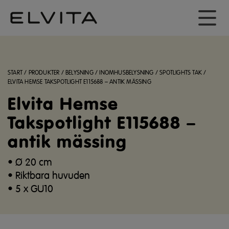
START
/
PRODUKTER
/
BELYSNING
/
INOMHUSBELYSNING
/
SPOTLIGHTS TAK
/
ELVITA HEMSE TAKSPOTLIGHT E115688 – ANTIK MÄSSING
Elvita Hemse
Takspotlight E115688 –
antik mässing
• Ø 20 cm
• Riktbara huvuden
• 5 x GU10