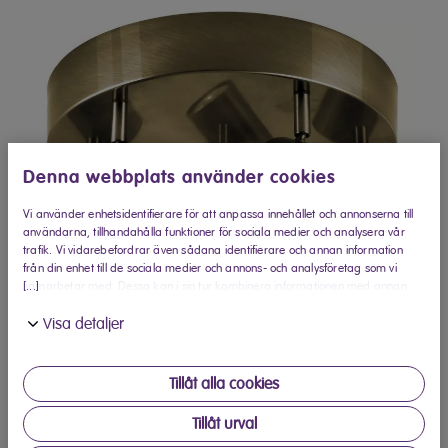
Denna webbplats använder cookies
Vi använder enhetsidentifierare för att anpassa innehållet och annonserna till
användarna, tillhandahålla funktioner för sociala medier och analysera vår
trafik. Vi vidarebefordrar även sådana identifierare och annan information
från din enhet till de sociala medier och annons- och analysföretag som vi
[...]
samarbetar med. Dessa kan i sin tur kombinera informationen med annan
information som du har tillhandahållit eller som de har samlat in när du har
Visa detaljer
använt deras tjänster.
Tillåt alla cookies
Köp hos Elon
Tillåt urval
Hitta din närmaste Elon-butik