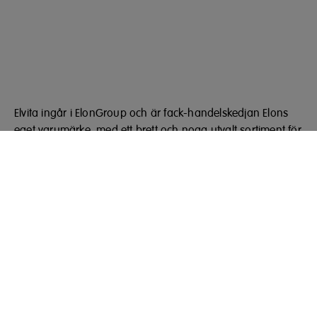
Elvita ingår i ElonGroup och är fack-handelskedjan Elons
eget varumärke, med ett brett och noga utvalt sortiment för
hemmets alla rum.
ELON Group
Bäcklundavägen 1, Box 22094
702 03 Örebro
Telefon: 010 220 40 00
elongroup.se