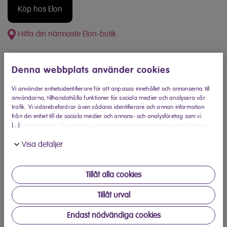
Köp hos Elon
Hitta din närmaste Elon-butik
Produktinformation
Denna webbplats använder cookies
Frysen som har allt
Vi använder enhetsidentifierare för att anpassa innehållet och annonserna till
användarna, tillhandahålla funktioner för sociala medier och analysera vår
Dra nytta av rymlig kapacitet och flera förvaringsalternativ i
trafik. Vi vidarebefordrar även sådana identifierare och annan information
från din enhet till de sociala medier och annons- och analysföretag som vi
den här frysen med enkel dörr. Den funktionella designen
[...]
samarbetar med. Dessa kan i sin tur kombinera informationen med annan
och vändbara dörren gör att den här frysen passar perfekt i
information som du har tillhandahållit eller som de har samlat in när du har
Visa detaljer
använt deras tjänster.
alla kök.
Praktiska reglage
Tillåt alla cookies
Du kan enkelt ändra inställningarna på touchpanelen inuti
Tillåt urval
frysen. Justera temperaturen eller aktivera önskade
funktioner, till exempel snabbfrysning med SuperFreeze-
Endast nödvändiga cookies