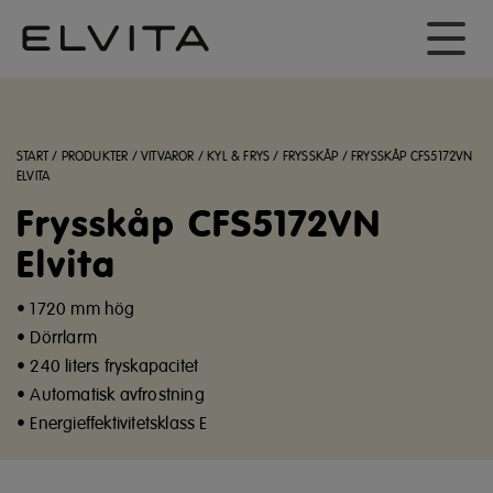
START
/
PRODUKTER
/
VITVAROR
/
KYL & FRYS
/
FRYSSKÅP
/
FRYSSKÅP CFS5172VN
ELVITA
Frysskåp CFS5172VN
Elvita
• 1720 mm hög
• Dörrlarm
• 240 liters fryskapacitet
• Automatisk avfrostning
• Energieffektivitetsklass E