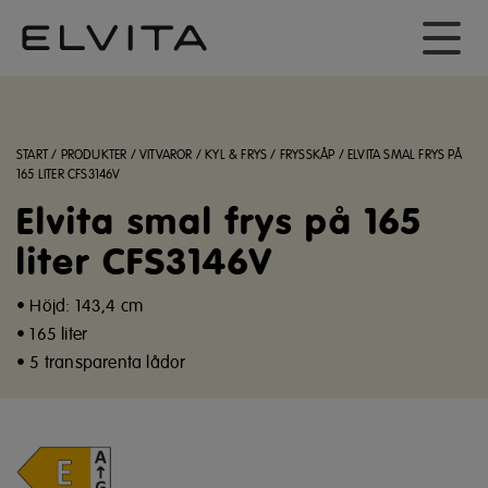
START
/
PRODUKTER
/
VITVAROR
/
KYL & FRYS
/
FRYSSKÅP
/
ELVITA SMAL FRYS PÅ
165 LITER CFS3146V
Elvita smal frys på 165
liter CFS3146V
• Höjd: 143,4 cm
• 165 liter
• 5 transparenta lådor