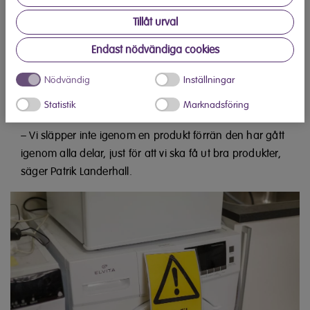
kravspecifikationen.
Tillåt urval
Vi beställer hem prover som sedan testas noggrant i
Endast nödvändiga cookies
test-labbet. Innan en produkt når butikerna säkerställer
vi att de fungerar som vi vill och att de är säkra för
Nödvändig
Inställningar
användaren. Dessa tester är avgörande för vilka
Statistik
Marknadsföring
produkter vi börjar sälja.
– Vi släpper inte igenom en produkt förrän den har gått
igenom alla delar, just för att vi ska få ut bra produkter,
säger Patrik Landerhall.