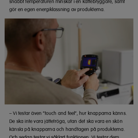
snabbt temperaturen minskar i en kaffebryggare, samt
gör en egen energiklassning av produkterna.
– Vi testar även “touch and feel”, hur knapparna känns.
De ska inte vara jättetröga, utan det ska vara en skön
känsla på knapparna och handtagen på produkterna.
Och sedan testar vi såklart funktionen. Vi testar dem