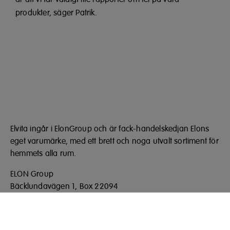
produkter, säger Patrik.
Elvita ingår i ElonGroup och är fack-handelskedjan Elons
eget varumärke, med ett brett och noga utvalt sortiment för
hemmets alla rum.
ELON Group
Bäcklundavägen 1, Box 22094
702 03 Örebro
Telefon: 010 220 40 00