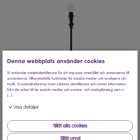
Denna webbplats använder cookies
Vi använder enhetsidentifierare för att anpassa innehållet och annonserna till
användarna, tillhandahålla funktioner för sociala medier och analysera vår
trafik. Vi vidarebefordrar även sådana identifierare och annan information
från din enhet till de sociala medier och annons- och analysföretag som vi
[...]
samarbetar med. Dessa kan i sin tur kombinera informationen med annan
information som du har tillhandahållit eller som de har samlat in när du har
Visa detaljer
använt deras tjänster.
Köp hos Elon
Hitta din närmaste Elon-butik
Tillåt alla cookies
Produktinformation
Tillåt urval