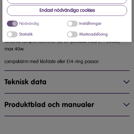
Endast nödvändiga cookies
Elvita lampfot är 42 cm hög och tillverkad av metall och
kommer i svart utförande. Formspråket är tidlöst och passar
Nödvändig
Inställningar
till olika inredningsstilar modernt som antikt.
Statistik
Marknadsföring
Till Elvita lampfot behöver du en ljuskälla med E14 sockel,
max 40w.
Lampskärm med klofäste eller E14-ring passar.
Teknisk data
Produktblad och manualer