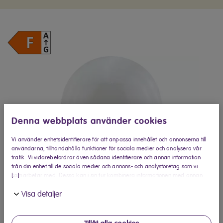
Denna webbplats använder cookies
Vi använder enhetsidentifierare för att anpassa innehållet och annonserna till
användarna, tillhandahålla funktioner för sociala medier och analysera vår
trafik. Vi vidarebefordrar även sådana identifierare och annan information
från din enhet till de sociala medier och annons- och analysföretag som vi
[...]
samarbetar med. Dessa kan i sin tur kombinera informationen med annan
information som du har tillhandahållit eller som de har samlat in när du har
Visa detaljer
använt deras tjänster.