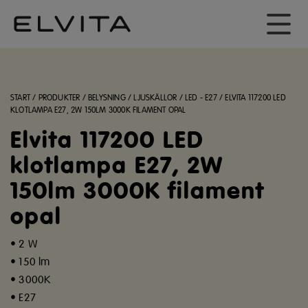
START
/
PRODUKTER
/
BELYSNING
/
LJUSKÄLLOR
/
LED - E27
/
ELVITA 117200 LED
KLOTLAMPA E27, 2W 150LM 3000K FILAMENT OPAL
Elvita 117200 LED
klotlampa E27, 2W
150lm 3000K filament
opal
• 2 W
• 150 lm
• 3000K
• E27