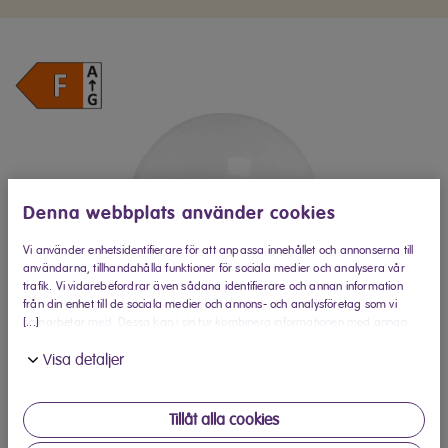
Denna webbplats använder cookies
Vi använder enhetsidentifierare för att anpassa innehållet och annonserna till
användarna, tillhandahålla funktioner för sociala medier och analysera vår
trafik. Vi vidarebefordrar även sådana identifierare och annan information
från din enhet till de sociala medier och annons- och analysföretag som vi
[...]
samarbetar med. Dessa kan i sin tur kombinera informationen med annan
information som du har tillhandahållit eller som de har samlat in när du har
Visa detaljer
använt deras tjänster.
Tillåt alla cookies