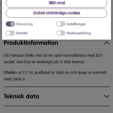
Tillåt urval
Endast nödvändiga cookies
Köp hos Elon
Nödvändig
Inställningar
Hitta din närmaste Elon-butik
Statistik
Marknadsföring
Produktinformation
LED-lampan Elvita A60 är en opal normallampa med E27-
sockel. Den har en livslängd på 15 000 timmar.
Effekten är 11,1 W, ljusflödet är 1060 lm och ljuset är varmvitt
med 2800 K.
Teknisk data