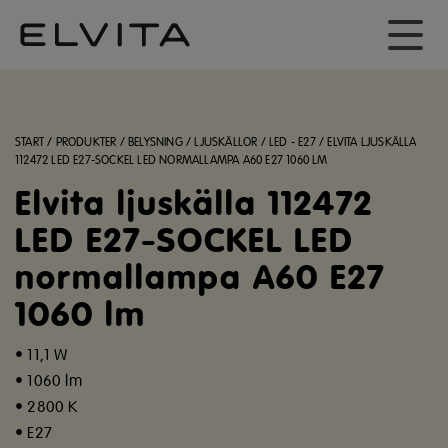
START
/
PRODUKTER
/
BELYSNING
/
LJUSKÄLLOR
/
LED - E27
/
ELVITA LJUSKÄLLA
112472 LED E27-SOCKEL LED NORMALLAMPA A60 E27 1060 LM
Elvita ljuskälla 112472
LED E27-SOCKEL LED
normallampa A60 E27
1060 lm
• 11,1 W
• 1060 lm
• 2800 K
• E27