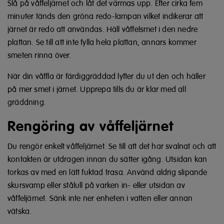
Slå på våffeljärnet och låt det värmas upp. Efter cirka fem
minuter tänds den gröna redo-lampan vilket indikerar att
järnet är redo att användas. Häll våffelsmet i den nedre
plattan. Se till att inte fylla hela plattan, annars kommer
smeten rinna över.
När din våffla är färdiggräddad lyfter du ut den och häller
på mer smet i järnet. Upprepa tills du är klar med all
gräddning.
Rengöring av våffeljärnet
Du rengör enkelt våffeljärnet. Se till att det har svalnat och att
kontakten är utdragen innan du sätter igång. Utsidan kan
torkas av med en lätt fuktad trasa.
Använd aldrig slipande
skursvamp eller stålull på varken in- eller utsidan av
våffeljärnet. Sänk inte ner enheten i vatten eller annan
vätska.