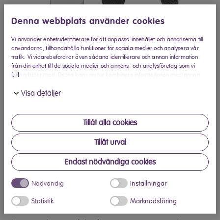
Denna webbplats använder cookies
Vi använder enhetsidentifierare för att anpassa innehållet och annonserna till
användarna, tillhandahålla funktioner för sociala medier och analysera vår
trafik. Vi vidarebefordrar även sådana identifierare och annan information
Köp hos Elon
från din enhet till de sociala medier och annons- och analysföretag som vi
[...]
samarbetar med. Dessa kan i sin tur kombinera informationen med annan
Hitta din närmaste Elon-butik
information som du har tillhandahållit eller som de har samlat in när du har
Visa detaljer
använt deras tjänster.
Produktinformation
Tillåt alla cookies
En våffla åt gången
Tillåt urval
Med Elvita CVJ3175V kan enkelt tillaga hemlagade våfflor –
Endast nödvändiga cookies
en våffla i taget. Tack vare de fem olika värmeinställningarna
kan du själv välja hur frasiga du vill ha dina våfflor.
Nödvändig
Inställningar
Använda våffeljärnet
Statistik
Marknadsföring