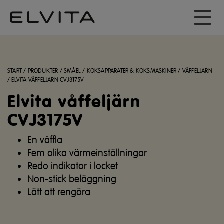
START
/
PRODUKTER
/
SMÅEL
/
KÖKSAPPARATER & KÖKSMASKINER
/
VÅFFELJÄRN
/
ELVITA VÅFFELJÄRN CVJ3175V
Elvita våffeljärn
CVJ3175V
En våffla
Fem olika värmeinställningar
Redo indikator i locket
Non-stick beläggning
Lätt att rengöra