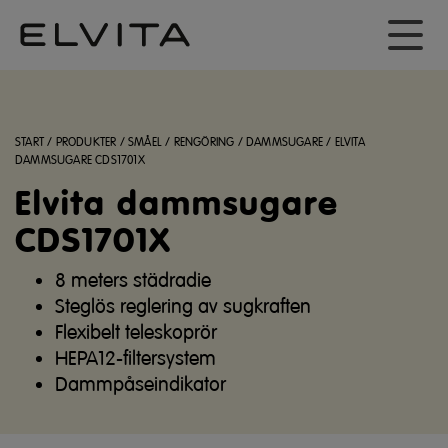
START
/
PRODUKTER
/
SMÅEL
/
RENGÖRING
/
DAMMSUGARE
/
ELVITA
DAMMSUGARE CDS1701X
Elvita dammsugare
CDS1701X
8 meters städradie
Steglös reglering av sugkraften
Flexibelt teleskoprör
HEPA12-filtersystem
Dammpåseindikator