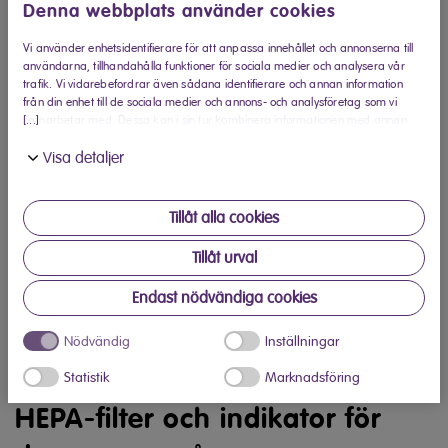
Denna webbplats använder cookies
Hitta din närmaste Elon-butik
Vi använder enhetsidentifierare för att anpassa innehållet och annonserna till
användarna, tillhandahålla funktioner för sociala medier och analysera vår
Produktinformation
trafik. Vi vidarebefordrar även sådana identifierare och annan information
från din enhet till de sociala medier och annons- och analysföretag som vi
[...]
samarbetar med. Dessa kan i sin tur kombinera informationen med annan
Kompakt dammsugare i grått
information som du har tillhandahållit eller som de har samlat in när du har
Visa detaljer
använt deras tjänster.
Elvita dammsugare CDS1701X har en kompakt och grå
design med hög energieffektivitet.
Tillåt alla cookies
Radie på 8 meter
Tillåt urval
Städradien är på hela 8 meter vilket innebär att du inte
Endast nödvändiga cookies
behöver byta eluttag så ofta och får en mer bekväm
Nödvändig
Inställningar
städupplevelse. Med dammsugarens flexibla teleskoprör kan
du enkelt justera höjden så den passar dig.
Statistik
Marknadsföring
HEPA-filter och indikator för