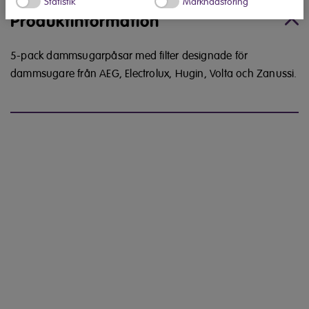
Statistik
Marknadsföring
Produktinformation
5-pack dammsugarpåsar med filter designade för
dammsugare från AEG, Electrolux, Hugin, Volta och Zanussi.