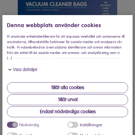
Denna webbplats använder cookies
Vi använder enhetsidentifierare för att anpassa innehållet och annonserna till
användarna, tillhandahålla funktioner för sociala medier och analysera vår
trafik. Vi vidarebefordrar även sådana identifierare och annan information
från din enhet till de sociala medier och annons- och analysföretag som vi
[...]
samarbetar med. Dessa kan i sin tur kombinera informationen med annan
information som du har tillhandahållit eller som de har samlat in när du har
Visa detaljer
använt deras tjänster.
Tillåt alla cookies
Tillåt urval
Endast nödvändiga cookies
Köp hos Elon
Nödvändig
Inställningar
Hitta din närmaste Elon-butik