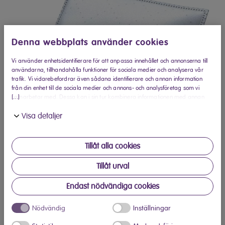
Denna webbplats använder cookies
Vi använder enhetsidentifierare för att anpassa innehållet och annonserna till
användarna, tillhandahålla funktioner för sociala medier och analysera vår
trafik. Vi vidarebefordrar även sådana identifierare och annan information
från din enhet till de sociala medier och annons- och analysföretag som vi
[...]
samarbetar med. Dessa kan i sin tur kombinera informationen med annan
information som du har tillhandahållit eller som de har samlat in när du har
Visa detaljer
använt deras tjänster.
Tillåt alla cookies
Tillåt urval
Endast nödvändiga cookies
Köp hos Elon
Nödvändig
Inställningar
Hitta din närmaste Elon-butik