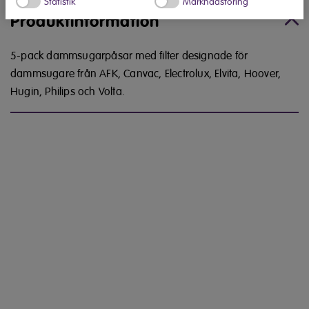
Statistik
Marknadsföring
Produktinformation
5-pack dammsugarpåsar med filter designade för
dammsugare från AFK, Canvac, Electrolux, Elvita, Hoover,
Hugin, Philips och Volta.