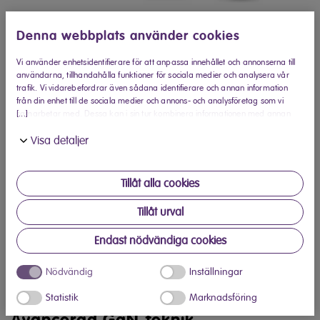
Denna webbplats använder cookies
Köp hos Elon
Vi använder enhetsidentifierare för att anpassa innehållet och annonserna till
användarna, tillhandahålla funktioner för sociala medier och analysera vår
Hitta din närmaste Elon-butik
trafik. Vi vidarebefordrar även sådana identifierare och annan information
från din enhet till de sociala medier och annons- och analysföretag som vi
[...]
samarbetar med. Dessa kan i sin tur kombinera informationen med annan
Produktinformation
information som du har tillhandahållit eller som de har samlat in när du har
Visa detaljer
använt deras tjänster.
Mobiltillbehör Mini-Charger GaN, 2
USB-C, 65W Elvita
Tillåt alla cookies
Tillåt urval
Elvita Mini-Charger GaN 65W är en högpresterande och
kompakt laddare med två USB-C-portar. Med den
Endast nödvändiga cookies
avancerade GaN-tekniken levererar den snabb och effektiv
laddning till smartphones, surfplattor och bärbara datorer –
Nödvändig
Inställningar
allt i en liten och lätt design.
Statistik
Marknadsföring