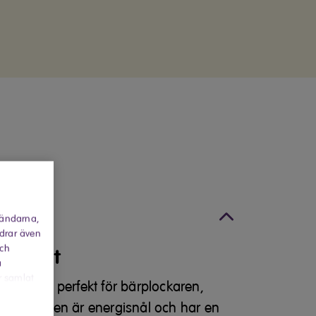
k
tion
vändarna,
rdrar även
och
shållet
a
r samlat
Elvita är perfekt för bärplockaren,
miljen. Den är energisnål och har en