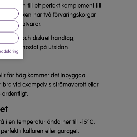
et gör den till ett perfekt komplement till
et. Frysboxen har två förvaringskorgar
anisera matvaror.
ntegrerat och diskret handtag,
eglös termostat på utsidan.
adsföring
lir för hög kommer det inbyggda
r bra vid exempelvis strömavbrott eller
 ordentligt.
et
tå i en temperatur ända ner till -15°C.
perfekt i källaren eller garaget.