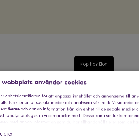
Köp hos Elon
Hitta din närmaste Elon-buti
 webbplats använder cookies
Produktinforma
er enhetsidentifierare för att anpassa innehållet och annonserna till an
ålla funktioner för sociala medier och analysera vår trafik. Vi vidarebefo
entifierare och annan information från din enhet till de sociala medier 
För det stora hu
ch analysföretag som vi samarbetar med. Dessa kan i sin tur kombiner
onen med annan information som du har tillhandahållit eller som de ha
Frysboxen CFB5198V från 
 har använt deras tjänster.
etaljer
jägaren och den stora fa