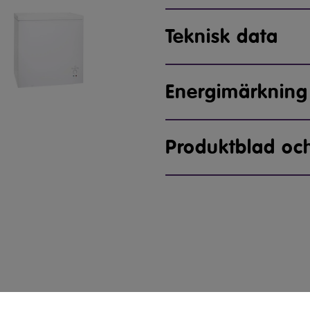
Teknisk data
Energimärkning
Produktblad oc
jan
ELON Group
Telefon: 010 2