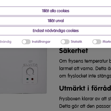
kapacitet på 198 liter vilk
Tillåt alla cookies
den vanliga frysen i kök
som gör det lätt att org
Tillåt urval
Den vita boxen har ett i
Endast nödvändiga cookies
kontrollampor och en st
dvändig
Inställningar
Statistik
Markn
Säkerhet
Om frysens temperatur b
larmet att varna. Detta ä
om fryslocket inte stängs
Utmärkt i förråd
Frysboxen klarar av att s
Detta gör att den passar 