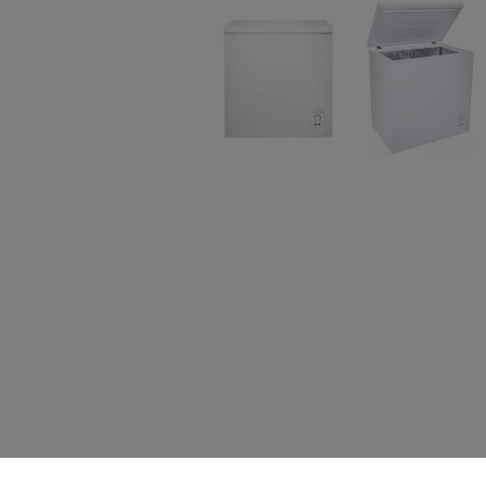
Elvita ingår i ElonGroup och är fack-handelsked