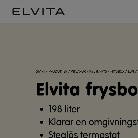
START
/
PRODUKTER
/
VITVAROR
/
KYL & FRYS
/
FRYSBOX
/
ELVIT
Elvita frysb
198 liter
Klarar en omgivningst
Steglös termostat