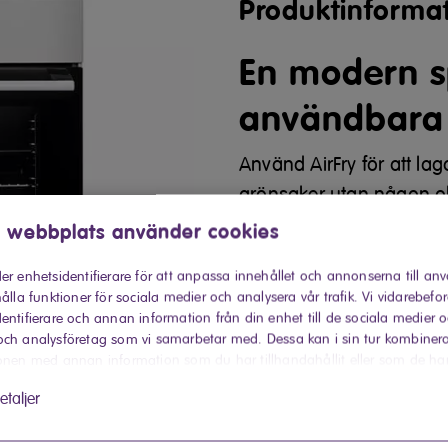
Produktinforma
En modern 
användbara 
Använd AirFry för att la
grönsaker utan någon o
den perfekta pizzan. Pi
 webbplats använder cookies
så att pizzan bakas på k
er enhetsidentifierare för att anpassa innehållet och annonserna till an
FrozenBake låter dig lag
ålla funktioner för sociala medier och analysera vår trafik. Vi vidarebefo
du behöver förvärma de
entifierare och annan information från din enhet till de sociala medier 
ch analysföretag som vi samarbetar med. Dessa kan i sin tur kombiner
Med induktio
onen med annan information som du har tillhandahållit eller som de ha
 har använt deras tjänster.
etaljer
snabbt