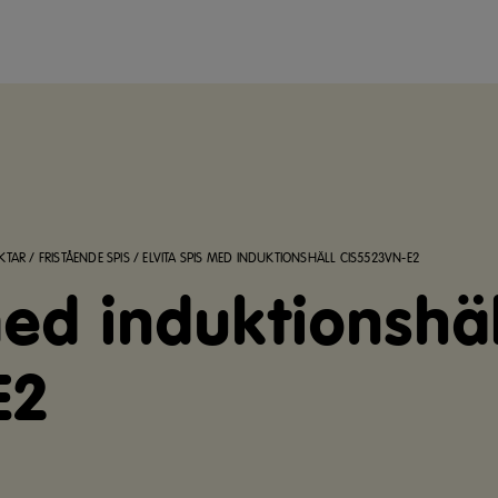
KTAR
/
FRISTÅENDE SPIS
/
ELVITA SPIS MED INDUKTIONSHÄLL CIS5523VN-E2
med induktionshäl
E2