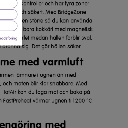
ed touchkontroller och har fyra zoner
gisnålt och säkert. Med BridgeZone
nerna till en större så du kan använda
ta. Använd bara kokkärl med magnetisk
er kokkärlet medan hällen förblir sval.
adsföring
t bränna sig. Det gör hällen säker.
rme med varmluft
värmen jämnare i ugnen än med
g, och maten blir klar snabbare. Med
 HotAir kan du laga mat och baka på
ch FastPreheat värmer ugnen till 200 °C
rengöring med