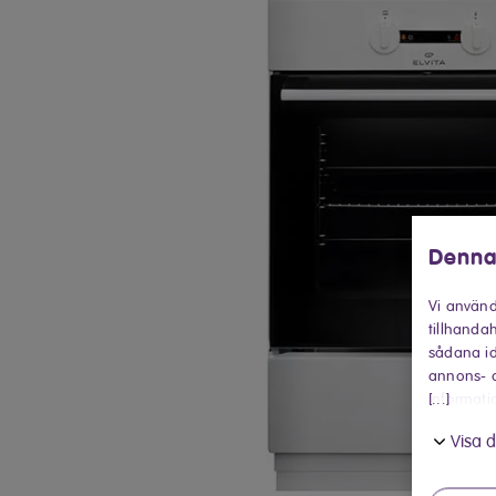
Denna
Vi använd
tillhandah
sådana id
annons- o
[...]
informati
in när du
Visa d