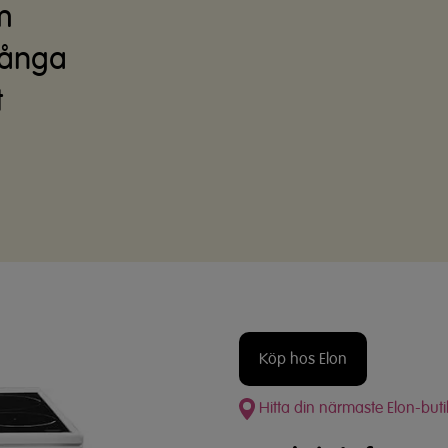
m
 ånga
t
Köp hos Elon
Hitta din närmaste Elon-buti