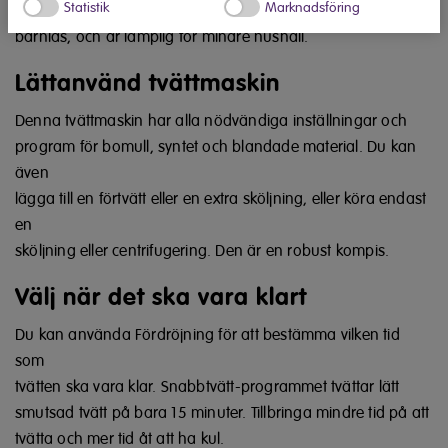
Statistik
Marknadsföring
ett
barnlås, och är lämplig för mindre hushåll.
Lättanvänd tvättmaskin
Denna tvättmaskin har alla nödvändiga inställningar och
program för bomull, syntet och blandade material. Du kan
även
lägga till en förtvätt eller en extra sköljning, eller köra endast
en
sköljning eller centrifugering. Den är en robust kompis.
Välj när det ska vara klart
Du kan använda Fördröjning för att bestämma vilken tid
som
tvätten ska vara klar. Snabbtvätt-programmet tvättar lätt
smutsad tvätt på bara 15 minuter. Tillbringa mindre tid på att
tvätta och mer tid åt att ha kul.