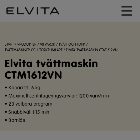
START
/
PRODUKTER
/
VITVAROR
/
TVÄTT OCH TORK
/
TVÄTTMASKINER OCH TORKTUMLARE
/
ELVITA TVÄTTMASKIN CTM1612VN
Elvita tvättmaskin
CTM1612VN
• Kapacitet: 6 kg
• Maximalt centrifugeringsvarvtal: 1200 varv/min
• 23 valbara program
• Snabbtvätt i 15 min
• Barnlås