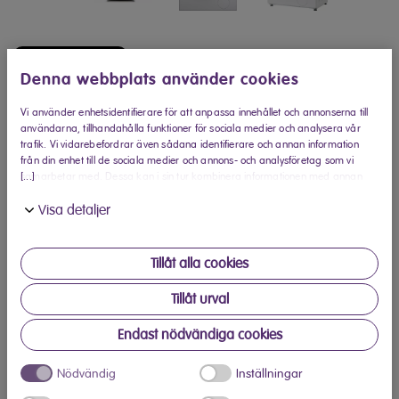
Köp hos Elon
Denna webbplats använder cookies
Hitta din närmaste Elon-butik
Vi använder enhetsidentifierare för att anpassa innehållet och annonserna till
användarna, tillhandahålla funktioner för sociala medier och analysera vår
trafik. Vi vidarebefordrar även sådana identifierare och annan information
Produktinformation
från din enhet till de sociala medier och annons- och analysföretag som vi
[...]
samarbetar med. Dessa kan i sin tur kombinera informationen med annan
information som du har tillhandahållit eller som de har samlat in när du har
En liten och okomplicerad
Visa detaljer
använt deras tjänster.
tvättmaskin
Tillåt alla cookies
Denna tvättmaskin är lättanvänd. Den har 23 valbara
program,
Tillåt urval
förtvätt och extra sköljning. Du kan välja när tvätten ska vara
Endast nödvändiga cookies
klar, om 3 h, 6 h eller 9 h. Denna maskin är endast 40 cm
djup,
Nödvändig
Inställningar
och passar perfekt för mindre utrymmen. Denna maskin har