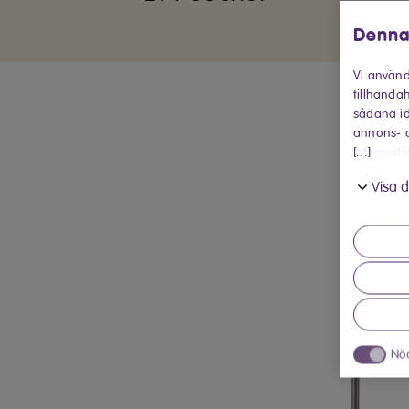
Denna
Vi använd
tillhandah
sådana id
annons- o
[...]
informati
in när du
Visa d
Nö