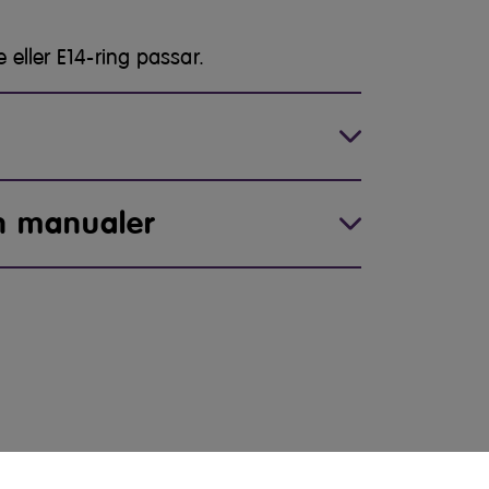
eller E14-ring passar.
h manualer