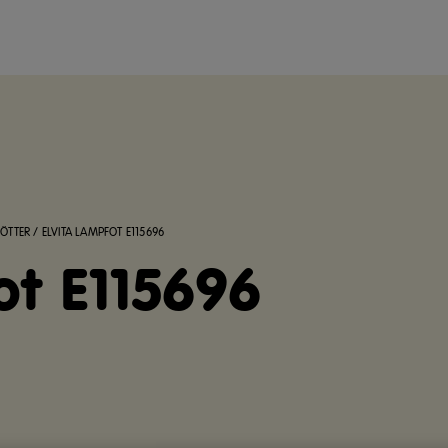
ÖTTER
/
ELVITA LAMPFOT E115696
ot E115696