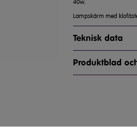
40w.
Lampskärm med klofäste 
Teknisk data
Produktblad oc