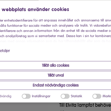
 webbplats använder cookies
er enhetsidentifierare för att anpassa innehållet och annonserna till an
ålla funktioner för sociala medier och analysera vår trafik. Vi vidarebefo
entifierare och annan information från din enhet till de sociala medier 
ch analysföretag som vi samarbetar med. Dessa kan i sin tur kombiner
Köp hos Elon
onen med annan information som du har tillhandahållit eller som de ha
 har använt deras tjänster.
etaljer
Hitta din närmaste Elon-buti
Produktinforma
Tillåt alla cookies
Tillåt urval
Elvita lampfot är 53 cm 
Endast nödvändiga cookies
kommer i metall utförand
till olika inredningsstila
dvändig
Inställningar
Statistik
Markn
Till Elvita lampfot behöv