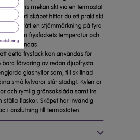
aturen styrs mekaniskt via en termostat
delen. Inuti skåpet hittar du ett praktiskt
facket har fått en stjärnmärkning på fyra
r utgår ifrån frysfackets temperatur och
adsföring
t kan användas
r att detta frysfack kan användas för
te bara förvaring av redan djupfrysta
engjorda glashyllor som, till skillnad
 dina små kylvaror står stadigt. Kylen är
or och rymlig grönsakslåda samt tre
n ställa flaskor. Skåpet har invändig
 i anslutning till termostaten.