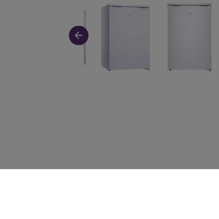
Elvita ingår i ElonGroup och är fack-handelsked
Elons eget varumärke, med ett brett och noga ut
sortiment för hemmets alla rum.