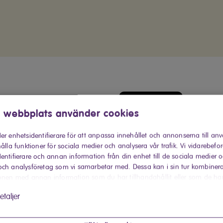
Köp hos Elon
 webbplats använder cookies
Hitta din närmaste Elon-buti
er enhetsidentifierare för att anpassa innehållet och annonserna till an
ålla funktioner för sociala medier och analysera vår trafik. Vi vidarebefo
Produktinforma
entifierare och annan information från din enhet till de sociala medier 
ch analysföretag som vi samarbetar med. Dessa kan i sin tur kombiner
onen med annan information som du har tillhandahållit eller som de ha
Lättplacerat fo
 har använt deras tjänster.
etaljer
Kylskåpet CKF2853V från E
med stilren och modern 