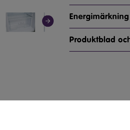
Energimärkning
Produktblad oc
jan
ELON Group
Telefon: 010 2
valt
Bäcklundavägen 1, Box 22094
elongroup.se
702 03 Örebro