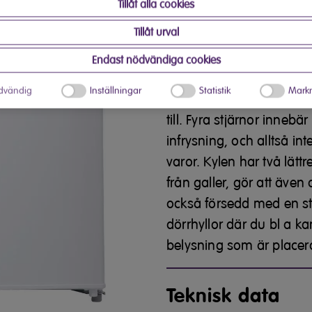
Tillåt alla cookies
rymmer 113 liter. Temper
Tillåt urval
som sitter vid hyllan i kyl
frysfack på 16 liter. Frys
Endast nödvändiga cookies
stjärnor. Antalet stjärno
dvändig
Inställningar
Statistik
Markn
är väsentligt för vad de
till. Fyra stjärnor innebä
infrysning, och alltså in
varor. Kylen har två lättr
från galler, gör att även
också försedd med en st
dörrhyllor där du bl a ka
belysning som är placerad
Teknisk data