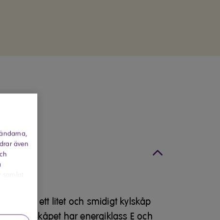
k
vändarna,
rdrar även
tion
och
a
r samlat
rmat
lvita är ett litet och smidigt kylskåp
design. Skåpet har energiklass E och