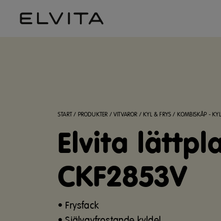
START
/
PRODUKTER
/
VITVAROR
/
KYL & FRYS
/
KOMBISKÅP - KYL
Elvita lättp
CKF2853V
• Frysfack
• Självavfrostande kyldel