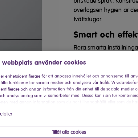
önskade språk. Konstruer
överlägsen hygien är d
tvättstugor.
Smart och effek
Flera smarta inställningar
olika material. Alternativ
 webbplats använder cookies
funktion säkerställer fr
bakterier. Expressinstäl
er enhetsidentifierare för att anpassa innehållet och annonserna till an
ålla funktioner för sociala medier och analysera vår trafik. Vi vidarebefo
energieffektiv tumling m
entifierare och annan information från din enhet till de sociala medier 
material.
ch analysföretag som vi samarbetar med. Dessa kan i sin tur kombiner
onen med annan information som du har tillhandahållit eller som de ha
Bekväm display
 har använt deras tjänster.
etaljer
Den här torktumlaren är
tums LED-touchdisplay so
Tillåt alla cookies