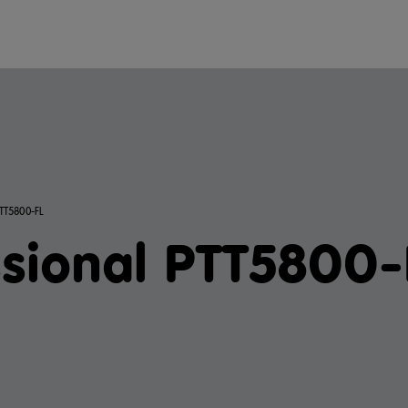
TT5800-FL
essional PTT5800-