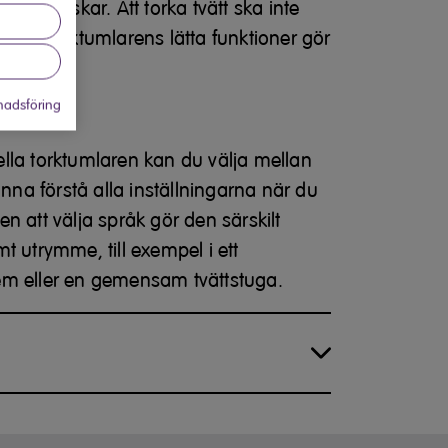
m du önskar. Att torka tvätt ska inte
 här torktumlarens lätta funktioner gör
nda.
adsföring
lla torktumlaren kan du välja mellan
unna förstå alla inställningarna när du
n att välja språk gör den särskilt
t utrymme, till exempel i ett
em eller en gemensam tvättstuga.