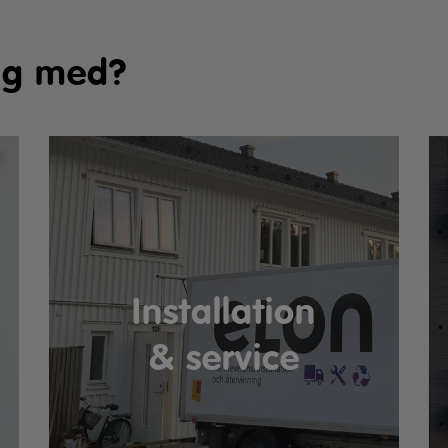
dig med?
Installation
& service