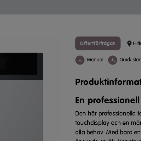
Offertförfrågan
Hitt
Manual
Quick star
Produktinforma
En professionell
Den här professionella 
touchdisplay och en mä
alla behov. Med bara en 