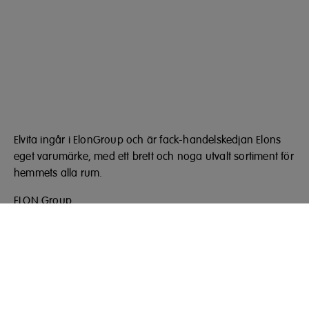
Elvita ingår i ElonGroup och är fack-handelskedjan Elons
eget varumärke, med ett brett och noga utvalt sortiment för
hemmets alla rum.
ELON Group
Bäcklundavägen 1, Box 22094
702 03 Örebro
Telefon: 010 220 40 00
elongroup.se