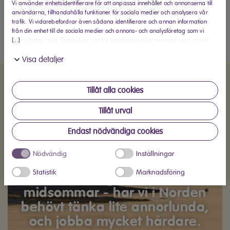
Vi använder enhetsidentifierare för att anpassa innehållet och annonserna till
användarna, tillhandahålla funktioner för sociala medier och analysera vår
trafik. Vi vidarebefordrar även sådana identifierare och annan information
från din enhet till de sociala medier och annons- och analysföretag som vi
[...]
samarbetar med. Dessa kan i sin tur kombinera informationen med annan
information som du har tillhandahållit eller som de har samlat in när du har
Visa detaljer
använt deras tjänster.
Tillåt alla cookies
Made for Nordic
Tillåt urval
Conditions
Endast nödvändiga cookies
Med långa mörka vintrar,
Nödvändig
Inställningar
horisontellt duggregn och
Statistik
Marknadsföring
ibland hagelskurar till
midsommar - har vi i Norden
behövt tänka lite annorlunda,
och jobba mycket hårdare.