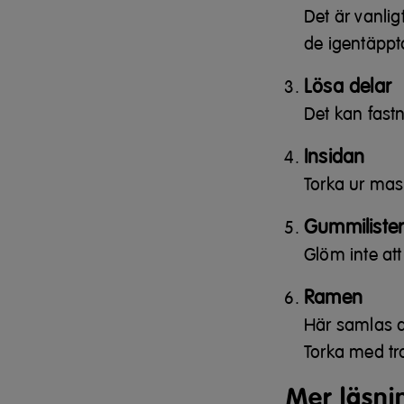
Det är vanli
de igentäppt
Lösa delar
Det kan fastn
Insidan
Torka ur mas
Gummiliste
Glöm inte att
Ramen
Här samlas de
Torka med tr
Mer läsni