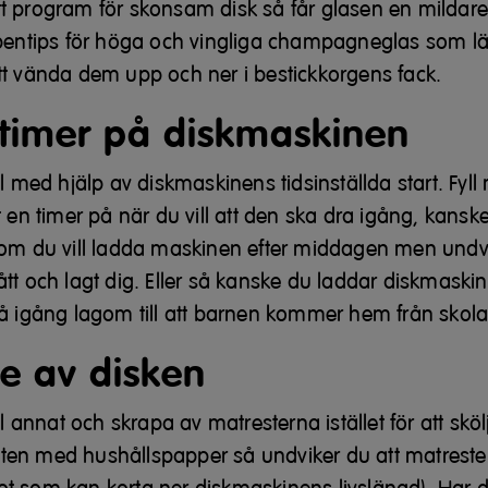
t program för skonsam disk så får glasen en mildare
pentips för höga och vingliga champagneglas som lätt 
tt vända dem upp och ner i bestickkorgens fack.
 timer
på diskmaskinen
ll med hjälp av diskmaskinens tidsinställda start. Fyl
t en timer på när du vill att den ska dra igång, kan
 om du vill ladda maskinen efter middagen men undv
tt och lagt dig. Eller så kanske du laddar diskmaskine
gå igång lagom till att barnen kommer hem från skola
te av disken
ll annat och skrapa av matresterna istället för att sköl
resten med hushållspapper så undviker du att matrester