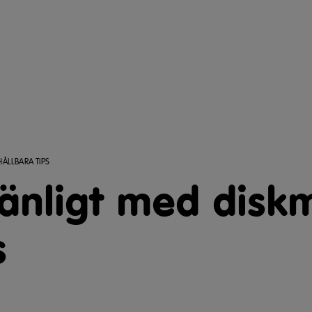
ÅLLBARA TIPS
vänligt med disk
s