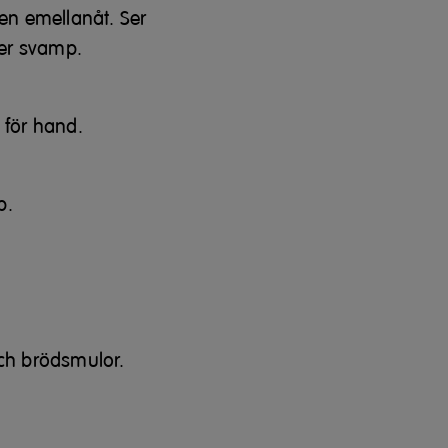
gen emellanåt. Ser
ler svamp.
a för hand.
p.
 och brödsmulor.