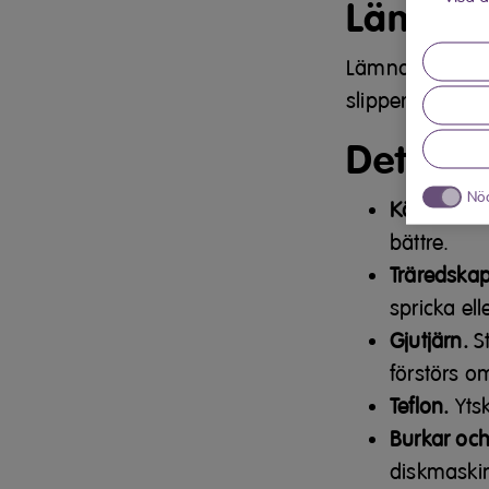
Lämna 
Lämna luckan p
slipper risken a
Detta b
Nö
Kökskniva
bättre.
Träredskap
spricka ell
Gjutjärn.
St
förstörs o
Teflon.
Ytsk
Burkar och
diskmaskin