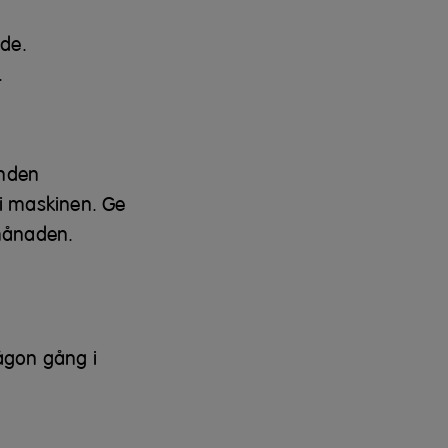
ade.
.
unden
i maskinen. Ge
 månaden.
någon gång i