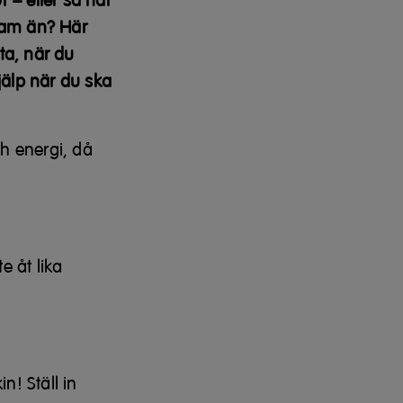
 – eller så har
ram än? Här
ta, när du
jälp när du ska
h energi, då
e åt lika
n! Ställ in