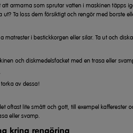
gt att armarna som sprutar vatten i maskinen täpps i
a ut? Ta loss dem försiktigt och rengör med borste el
a matrester i bestickkorgen eller silar. Ta ut och disk
kinen och diskmedelsfacket med en trasa eller svam
r
 torka av dessa!
t oftast lite smått och gott, till exempel kafferester
asa eller svamp.
ng kring rengöring