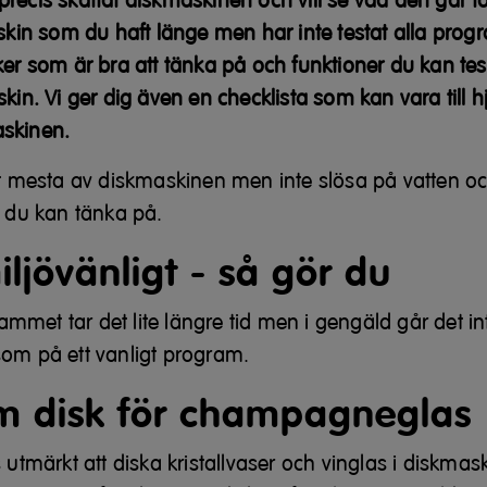
recis skaffat diskmaskinen och vill se vad den går för
n som du haft länge men har inte testat alla prog
ker som är bra att tänka på och funktioner du kan tes
skin. Vi ger dig även en checklista som kan vara till h
skinen.
et mesta av diskmaskinen men inte slösa på vatten oc
l du kan tänka på.
ljövänli
gt - så gör du
met tar det lite längre tid men i gengäld går det int
som på ett vanligt program.
m disk för champagneglas
 utmärkt att diska kristallvaser och vinglas i diskmaski