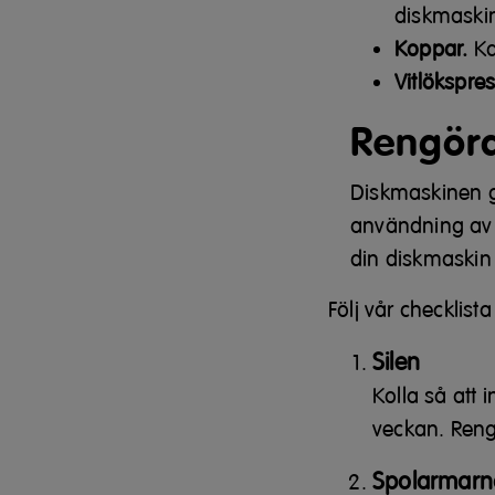
diskmaski
Koppar.
Ka
Vitlökspre
Rengör
Diskmaskinen gö
användning av 
din diskmaskin 
Följ vår checklist
Silen
Kolla så att 
veckan. Reng
Spolarmarn