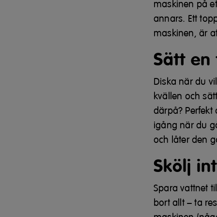
maskinen på et
annars. Ett top
maskinen, är a
Sätt en
Diska när du vi
kvällen och sät
därpå? Perfekt
igång när du gå
och låter den 
Skölj in
Spara vattnet ti
bort allt – ta 