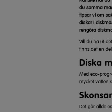
Kanske har du p
du samma maski
tipsar vi om sa
diskar i diskma
rengöra diskma
Vill du ha ut d
finns det en de
Diska mi
Med eco-program
mycket vatten 
Skonsa
Det går alldeles