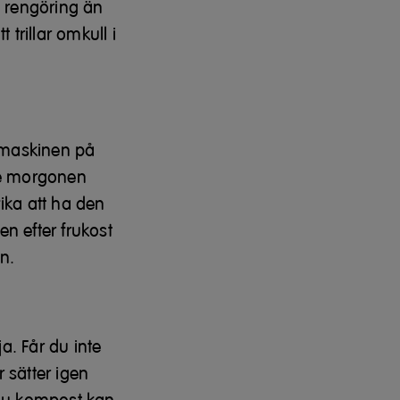
 rengöring än
trillar omkull i
l maskinen på
ske morgonen
ika att ha den
n efter frukost
n.
ja. Får du inte
 sätter igen