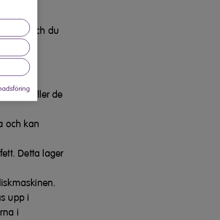
 bättre och du
inen
adsföring
nd så håller de
ra och kan
ett. Detta lager
 diskmaskinen.
s upp i
rna i