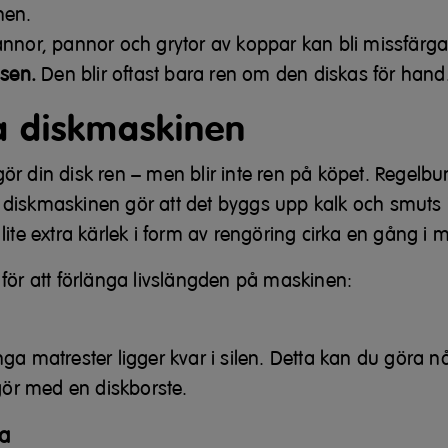
nen.
nnor, pannor och grytor av koppar kan bli missfärg
ssen.
Den blir oftast bara ren om den diskas för hand
a diskmaskinen
r din disk ren – men blir inte ren på köpet. Regelb
diskmaskinen gör att det byggs upp kalk och smuts 
lite extra kärlek i form av rengöring cirka en gång i
a för att förlänga livslängden på maskinen:
inga matrester ligger kvar i silen. Detta kan du göra 
ör med en diskborste.
a